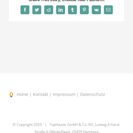
Facebook
Twitter
Reddit
LinkedIn
Tumblr
Pinterest
Vk
E-
Mail
Home
|
Kontakt
|
Impressum
|
Datenschutz
© Copyright 2025
| TopHeads GmbH & Co. KG, Ludwig-Erhard-
Straße 6 (MediaFleet), 20459 Hamburg