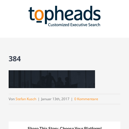
Zum
Inhalt
springen
384
Von
Stefan Kusch
|
Januar 13th, 2017
|
0 Kommentare
Share This Story, Choose Your Platform!